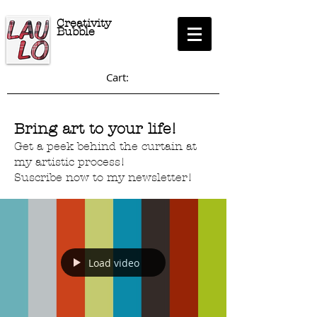
Creativity
Bubble
Cart:
Bring art to your life!
Get a peek behind the curtain at
my artistic process!
Suscribe now to my newsletter!
Load video