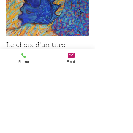
Le choix d'un titre
Sur la route
Phone
Email
Recent Posts
Le choix d'un titre