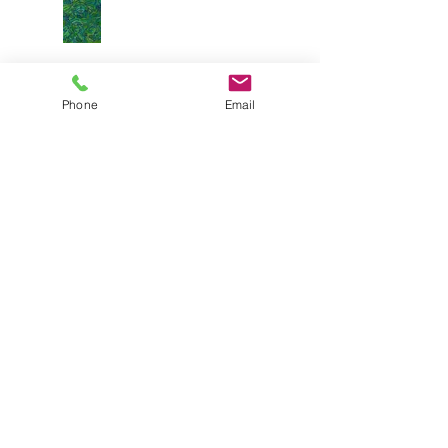
Phone
Email
Balbutiements
Search By Tags
Black and white
Chimera
Francais
Histoire
Lilium
Montreal
Sonali Kohli
WallApp
acrylic flower painting
aquarelle
art
aster
bauhinia
beautiful
blue sky
calligraphy
cardboard
collage
coloring
coloring page
commission
commissioned art
corridor
cuisine
daisy
decoration