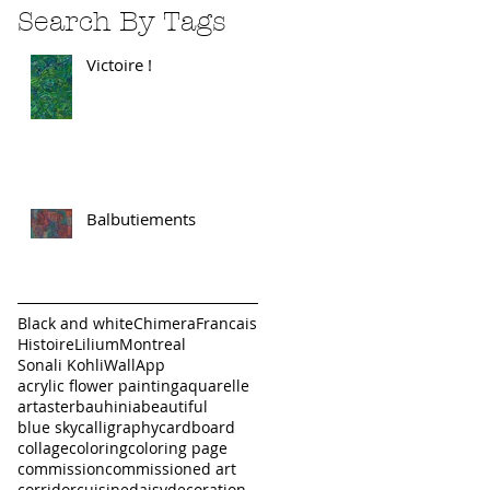
Search By Tags
Victoire !
Balbutiements
Black and white
Chimera
Francais
Histoire
Lilium
Montreal
Sonali Kohli
WallApp
acrylic flower painting
aquarelle
art
aster
bauhinia
beautiful
blue sky
calligraphy
cardboard
collage
coloring
coloring page
commission
commissioned art
corridor
cuisine
daisy
decoration