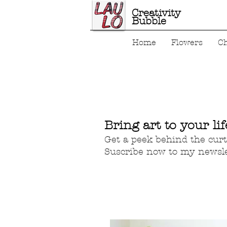
Creativity
Bubble
Home
Flowers
C
Bring art to your lif
Get a peek behind the curt
Suscribe now to my newsle