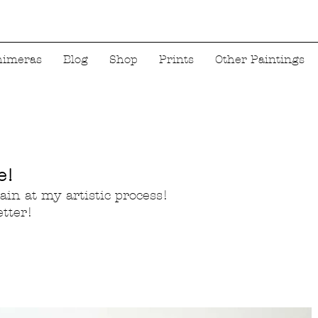
himeras
Blog
Shop
Prints
Other Paintings
e!
ain at my artistic process!
tter!