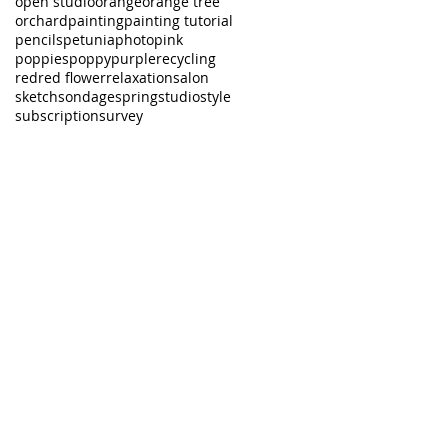
open studio
orange
orange tree
orchard
painting
painting tutorial
pencils
petunia
photo
pink
poppies
poppy
purple
recycling
red
red flower
relaxation
salon
sketch
sondage
spring
studio
style
subscription
survey